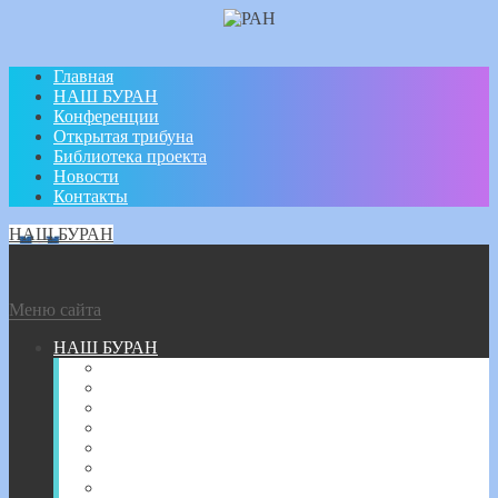
Главная
НАШ БУРАН
Конференции
Открытая трибуна
Библиотека проекта
Новости
Контакты
НАШ БУРАН
Меню сайта
НАШ БУРАН
О цикле конференций
Решения Комиссии РАН
Положение о НАШ БУРАН
Научный совет
Попечительский совет
Организационный комитет Конференции
Дирекция проекта НАШ БУРАН