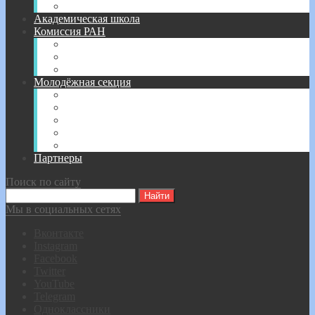
Соглашение о сотрудничестве
Академическая школа
Комиссия РАН
Постановление № 44 — 2017 г.
Постановление № 84 — 2018 г.
Постановление № 12 — 2019 г.
Молодёжная секция
Молодёжная Секция
Положение
Конкурс эссе
Фотоконкурс о ВОВ
Конкурс инновационных проектов
Партнеры
Поиск по сайту
Мы в социальных сетях
Вконтакте
Instagram
Facebook
Twitter
YouTube
Telegram
Одноклассники