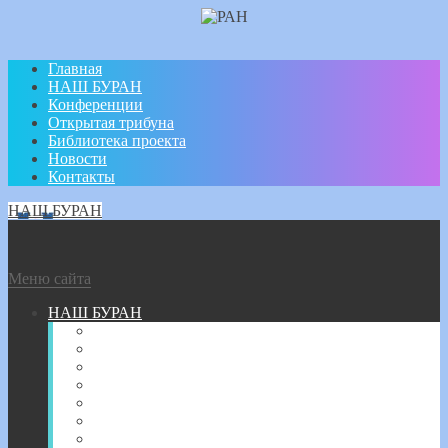
Главная
НАШ БУРАН
Конференции
Открытая трибуна
Библиотека проекта
Новости
Контакты
НАШ БУРАН
Меню сайта
НАШ БУРАН
О цикле конференций
Решения Комиссии РАН
Положение о НАШ БУРАН
Научный совет
Попечительский совет
Организационный комитет Конференции
Дирекция проекта НАШ БУРАН