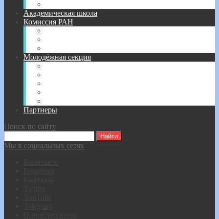
Соглашение о сотрудничестве
Академическая школа
Комиссия РАН
Постановление № 44 — 2017 г.
Постановление № 84 — 2018 г.
Постановление № 12 — 2019 г.
Молодёжная секция
Молодёжная Секция
Положение
Конкурс эссе
Фотоконкурс о ВОВ
Конкурс инновационных проектов
Партнеры
Поиск по сайту
Мы в социальных сетях
Вконтакте
Instagram
Facebook
Twitter
YouTube
Telegram
Одноклассники